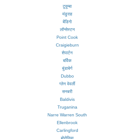
टूवूम्बा
मंडुराह
बेंडिगो
लॉन्सेस्टन
Point Cook
Craigieburn
शेपार्टन
बर्विक
बुंडाबेर्ग
Dubbo
ग्लेन वेवर्ली
सनबरी
Baldivis
Truganina
Narre Warren South
Ellenbrook
Carlingford
बोरोनिया