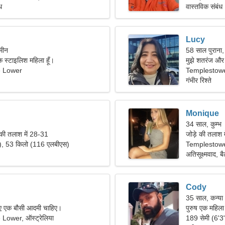
ध
वास्तविक संबंध
Lucy
मीन
58 साल पुराना,
एक स्टाइलिश महिला हूँ।
मुझे शतरंज और
 Lower
Templestowe 
गंभीर रिश्ते
Monique
34 साल, कुम्भ
 की तलाश में 28-31
जोड़े की तलाश म
"), 53 किलो (116 एलबीएस)
Templestow
अतिसूक्ष्मवाद, बै
Cody
35 साल, कन्या
लिए एक बौसी आदमी चाहिए।
पुरुष एक महिला
ower, ऑस्ट्रेलिया
189 सेमी (6'3