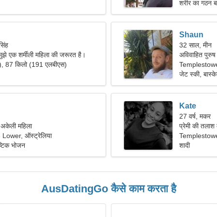
शरीर का गठन बढ
Shaun
सिंह
32 साल, मीन
 मुझे एक शर्मीली महिला की जरूरत है।
अविवाहित पुरुष 
"), 87 किलो (191 एलबीएस)
Templestow
जेट स्की, बास्क
Kate
27 वर्ष, मकर
ं अकेली महिला
प्रेमी की तलाश
ower, ऑस्ट्रेलिया
Templestowe 
ष्टिक भोजन
शादी
AusDatingGo कैसे काम करता है