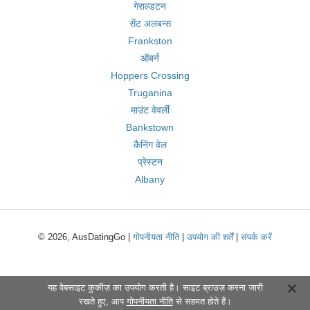
गेराल्डटन
सेंट अलबन्स
Frankston
ऑबर्न
Hoppers Crossing
Truganina
माउंट वेवर्ली
Bankstown
कैनिंग वेल
प्रेस्टन
Albany
© 2026, AusDatingGo |
गोपनीयता नीति
|
उपयोग की शर्तें
|
संपर्क करें
यह वेबसाइट कुकीज़ का उपयोग करती है। साइट ब्राउज़ करना जारी
रखते हुए, आप
गोपनीयता नीति
से सहमत होते हैं।