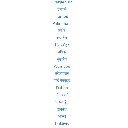
Craigieburn
टैमवर्थ
Tarneit
Pakenham
हेर्वे बे
शेपार्टन
रिज़रवोइर
बर्विक
बुंडाबेर्ग
Werribee
ब्लैकटाउन
पोर्ट मैक्कुएर
Dubbo
ग्लेन वेवर्ली
कैसल हिल
सनबरी
ऑरेंज
Baldivis