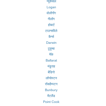
न्यूकैसल
Logan
वोलोंगोंग
गीलोंग
होबार्ट
टाउन्सविले
कैर्न्स
Darwin
टूवूम्बा
मैके
Ballarat
मंडुराह
बेंडिगो
लॉन्सेस्टन
रॉकहैम्पटन
Bunbury
मैटलैंड
Point Cook