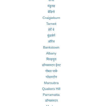
कैर्न्स
मंडुराह
बेंडिगो
Craigieburn
Tarneit
हेर्वे बे
बुंडाबेर्ग
ऑरेंज
Bankstown
Albany
मिल्ड्युरा
डॉनकास्टर ईस्ट
नोबल पार्क
ग्लेडस्टोन
Maroubra
Quakers Hill
Parramatta
डॉनकास्टर