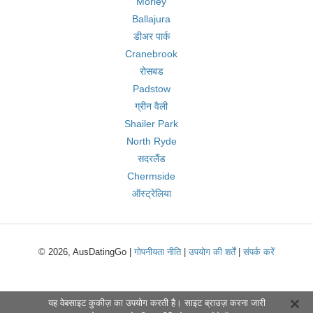
Morley
Ballajura
डीअर पार्क
Cranebrook
रोसबड
Padstow
ग्रीन वैली
Shailer Park
North Ryde
सदरलैंड
Chermside
ऑस्ट्रेलिया
© 2026, AusDatingGo |
गोपनीयता नीति
|
उपयोग की शर्तें
|
संपर्क करें
यह वेबसाइट कुकीज़ का उपयोग करती है। साइट ब्राउज़ करना जारी