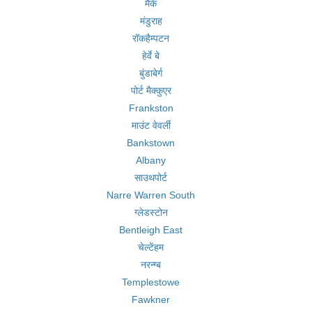
मैके
मंडुराह
रॉकहैम्पटन
हेर्वे बे
बुंडाबेर्ग
पोर्ट मैक्कुएर
Frankston
माउंट वेवर्ली
Bankstown
Albany
साउथपोर्ट
Narre Warren South
ग्लेडस्टोन
Bentleigh East
चेल्टेंहम
नरन्ग्ब
Templestowe
Fawkner