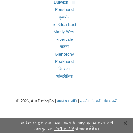
Dulwich Hill
Penshurst
वुडरिज
St Kilda East
Manly West
Rivervale
बॉटनी
Glenorchy
Peakhurst
किंग्स्टन
ऑस्ट्रेलिया
© 2026, AusDatingGo |
गोपनीयता नीति
|
उपयोग की शर्तें
|
संपर्क करें
यह वेबसाइट कुकीज़ का उपयोग करती है। साइट ब्राउज़ करना जारी
रखते हुए, आप
गोपनीयता नीति
से सहमत होते हैं।