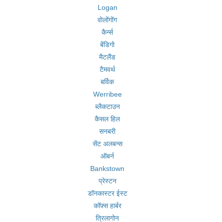
Logan
वोलोंगोंग
कैर्न्स
बेंडिगो
मैटलैंड
टैमवर्थ
बर्विक
Werribee
ब्लैकटाउन
कैसल हिल
सनबरी
सेंट अलबन्स
ऑबर्न
Bankstown
प्रेस्टन
डॉनकास्टर ईस्ट
कॉफ़्स हार्बर
त्रिलागोन